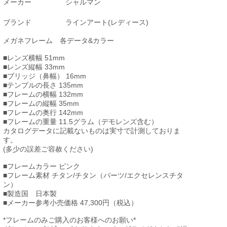
メーカー
シャルマン
ブランド
ラインアート(レディース)
メガネフレーム 各データ&カラー
■レンズ横幅 51mm
■レンズ縦幅 33mm
■ブリッジ（鼻幅） 16mm
■テンプルの長さ 135mm
■フレームの横幅 132mm
■フレームの縦幅 35mm
■フレームの奥行 142mm
■フレームの重量 11.5グラム（デモレンズ含む）
カタログデータに記載ないものは実寸で計測しておりま
す。
(多少の誤差ご容赦ください)
■フレームカラー ピンク
■フレーム素材 チタン/チタン（パーツ/エクセレンスチタ
ン）
■製造国 日本製
■メーカー参考小売価格 47,300円（税込）
*フレームのみご購入のお客様へのお願い*