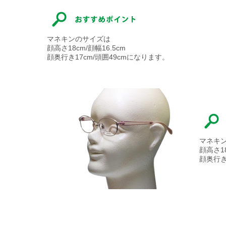
マネキンのサイズは
顔高さ18cm/顔幅16.5cm
顔奥行き17cm/頭囲49cmになります。
マネキ
顔高さ18
顔奥行き