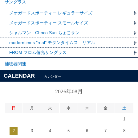
サングラス
メオガードスポーティー レギュラーサイズ
メオガードスポーティー スモールサイズ
シャルマン Choco Sun ちょこサン
moderntimes "real" モダンタイムス リアル
FROM フロム偏光サングラス
補聴器関連
CALENDAR
カレンダー
2026年08月
日
月
火
水
木
金
土
1
2
3
4
5
6
7
8