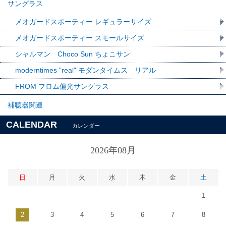
サングラス
メオガードスポーティー レギュラーサイズ
メオガードスポーティー スモールサイズ
シャルマン Choco Sun ちょこサン
moderntimes "real" モダンタイムス リアル
FROM フロム偏光サングラス
補聴器関連
CALENDAR
カレンダー
2026年08月
日
月
火
水
木
金
土
1
2
3
4
5
6
7
8