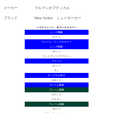
メーカー
マルマンオプティカル
ブランド
New Yorker ニューヨーカー
メガネフレーム 各データ＆カラー
レンズ横幅
47ミリ
フレーム・テンプルカラー
レンズ縦幅
40ミリ
マットディープグリーン
ブリッジ
21ミリ
デミ
テンプルの長さ
140ミリ
フレーム素材
フレーム横幅
137ミリ
F:チタン
フレーム縦幅
44ミリ