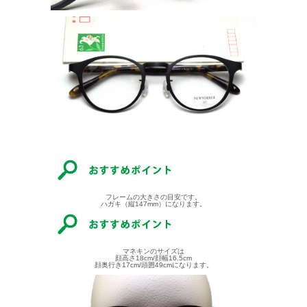
フレームの大きさの目安です。
ハガキ（縦147mm）になります。
マネキンのサイズは
顔高さ18cm/顔幅16.5cm
顔奥行き17cm/頭囲49cmになります。