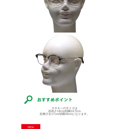
マネキンのサイズは
顔高さ18cm/顔幅16.5cm
顔奥行き17cm/頭囲49cmになります。