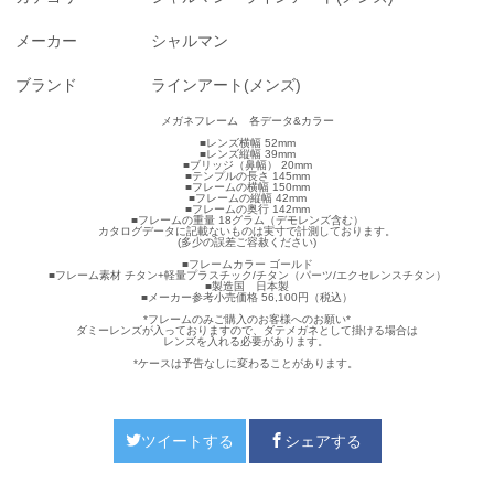
メーカー
シャルマン
ブランド
ラインアート(メンズ)
メガネフレーム 各データ&カラー
■レンズ横幅 52mm
■レンズ縦幅 39mm
■ブリッジ（鼻幅） 20mm
■テンプルの長さ 145mm
■フレームの横幅 150mm
■フレームの縦幅 42mm
■フレームの奥行 142mm
■フレームの重量 18グラム（デモレンズ含む）
カタログデータに記載ないものは実寸で計測しております。
(多少の誤差ご容赦ください)
■フレームカラー ゴールド
■フレーム素材 チタン+軽量プラスチック/チタン（パーツ/エクセレンスチタン）
■製造国 日本製
■メーカー参考小売価格 56,100円（税込）
*フレームのみご購入のお客様へのお願い*
ダミーレンズが入っておりますので、ダテメガネとして掛ける場合は
レンズを入れる必要があります。
*ケースは予告なしに変わることがあります。
ツイートする
シェアする