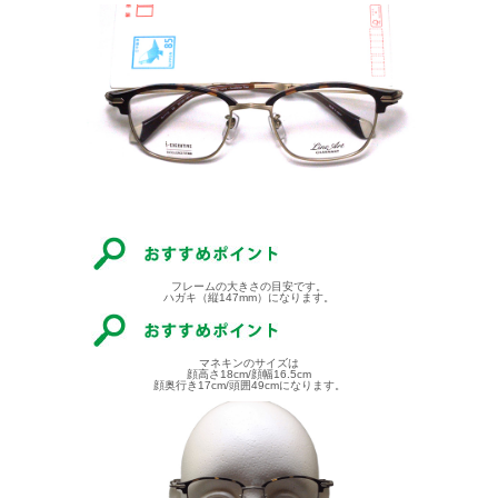
フレームの大きさの目安です。
ハガキ（縦147mm）になります。
マネキンのサイズは
顔高さ18cm/顔幅16.5cm
顔奥行き17cm/頭囲49cmになります。