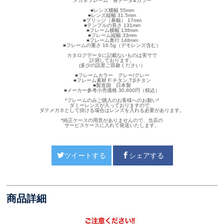
メガネフレーム 各データ&カラー
■レンズ横幅 55mm
■レンズ縦幅 31.5mm
■ブリッジ（鼻幅） 17mm
■テンプルの長さ 131mm
■フレーム横幅 138mm
■フレーム縦幅 33mm
■フレーム奥行 148mm
■フレームの重さ 16.5g（デモレンズ含む）
カタログデータに記載ないものは実寸で
計測しております。
(多少の誤差ご容赦ください）
■フレームカラー グレー/グレー
■フレーム素材 F:チタン,T:βチタン
■製造国 日本製
■メーカー参考小売価格 30,800円（税込）
*フレームのみご購入のお客様へのお願い*
ダミーレンズが入っておりますので、
ダテメガネとして掛ける場合はレンズを入れる必要があります。
*純正ケースの用意がありませんので、当店の
サービスケースに入れて発送いたします。
ツイートする
シェアする
商品詳細