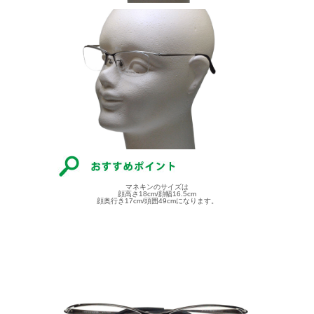
マネキンのサイズは
顔高さ18cm/顔幅16.5cm
顔奥行き17cm/頭囲49cmになります。