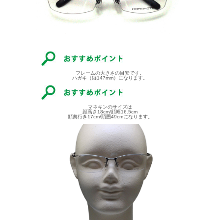
フレームの大きさの目安です。
ハガキ（縦147mm）になります。
マネキンのサイズは
顔高さ18cm/顔幅16.5cm
顔奥行き17cm/頭囲49cmになります。