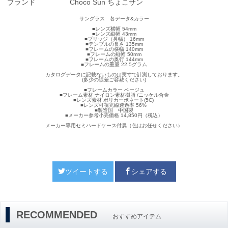
ブランド
Choco Sun ちょこサン
サングラス 各データ&カラー
■レンズ横幅 54mm
■レンズ縦幅 43mm
■ブリッジ（鼻幅） 16mm
■テンプルの長さ 135mm
■フレームの横幅 140mm
■フレームの縦幅 50mm
■フレームの奥行 144mm
■フレームの重量 22.5グラム
カタログデータに記載ないものは実寸で計測しております。
(多少の誤差ご容赦ください)
■フレームカラー ベージュ
■フレーム素材 ナイロン素材樹脂 /ニッケル合金
■レンズ素材 ポリカーボネート(5C)
■レンズ可視光線透過率 56%
■製造国 中国製
■メーカー参考小売価格 14,850円（税込）
メーカー専用セミハードケース付属（色はお任せください）
ツイートする
シェアする
RECOMMENDED
おすすめアイテム