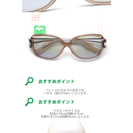
フレームの大きさの目安です。
ハガキ（縦147mm）になります。
マネキンのサイズは
顔高さ18cm/顔幅16.5cm
顔奥行き17cm/頭囲49cmになります。