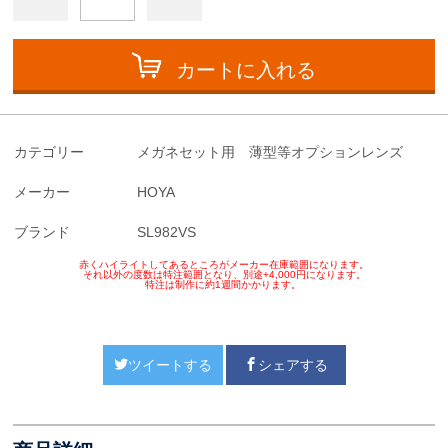
カートに入れる
カテゴリー
メガネセット用 薄型等オプションレンズ
メーカー
HOYA
ブランド
SL982VS
赤くハイライトしてあるところがメーカー在庫範囲になります。
それ以外の度数は特注範囲となり、別途+4,000円になります。
特注は制作に約1週間かかります。
ツイートする
シェアする