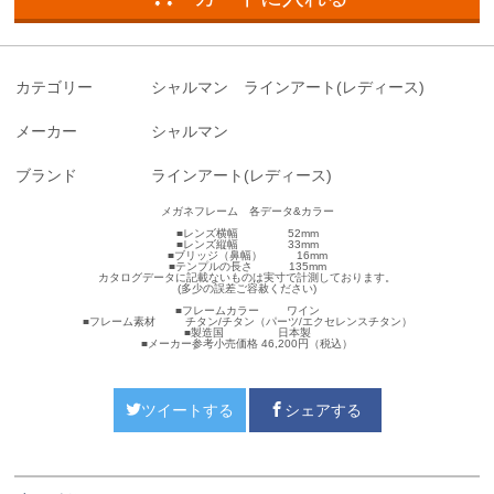
カテゴリー
シャルマン ラインアート(レディース)
メーカー
シャルマン
ブランド
ラインアート(レディース)
メガネフレーム 各データ&カラー
■レンズ横幅 52mm
■レンズ縦幅 33mm
■ブリッジ（鼻幅） 16mm
■テンプルの長さ 135mm
カタログデータに記載ないものは実寸で計測しております。
(多少の誤差ご容赦ください)
■フレームカラー ワイン
■フレーム素材 チタン/チタン（パーツ/エクセレンスチタン）
■製造国 日本製
■メーカー参考小売価格 46,200円（税込）
ツイートする
シェアする