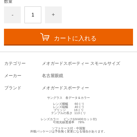
数量
-
+
カートに入れる
カテゴリー
メオガードスポーティー スモールサイズ
メーカー
名古屋眼鏡
ブランド
メオガードスポーティー
サングラス 各データ＆カラー
レンズ横幅 60ミリ
レンズ縦幅 40ミリ
ブリッジ 16ミリ
テンプルの長さ 113ミリ
レンズカラー ピンク(UV400カット付)
可視光線透過率 78%
ソフトケース付・中国製
外観パッケージは予告無く変更になる場合があります。