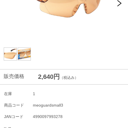
2,640円
販売価格
（税込み）
在庫
1
商品コード
meoguardsmall3
JANコード
4990097993278