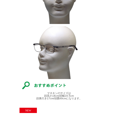
マネキンのサイズは
顔高さ18cm/顔幅16.5cm
顔奥行き17cm/頭囲49cmになります。